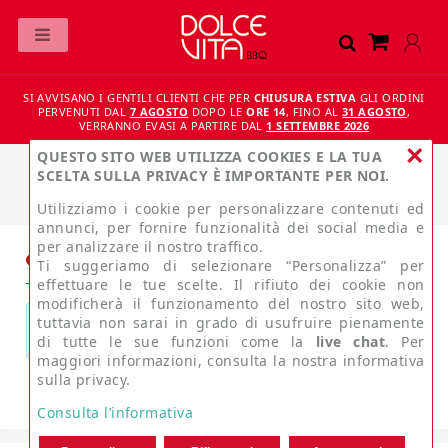
SI AVVISANO I GENTILI CLIENTI CHE PER
CHIUSURA ESTIVA
GLI ORDINI
PERVENUTI DAL
7 AGOSTO
DOPO LE
ORE 14
, FINO AL
31 AGOSTO
,
VERRANNO EVASI A PARTIRE DAL
1 SETTEMBRE 2026
×
QUESTO SITO WEB UTILIZZA COOKIES E LA TUA
SCELTA SULLA PRIVACY È IMPORTANTE PER NOI.
Utilizziamo i cookie per personalizzare contenuti ed
annunci, per fornire funzionalità dei social media e
per analizzare il nostro traffico.
Home
ACCESSOIRES
Pince
Ti suggeriamo di selezionare “Personalizza” per
effettuare le tue scelte. Il rifiuto dei cookie non
modificherà il funzionamento del nostro sito web,
tuttavia non sarai in grado di usufruire pienamente
Product not available
di tutte le sue funzioni come la
live chat
. Per
maggiori informazioni, consulta la nostra informativa
sulla privacy.
Consulta l’informativa