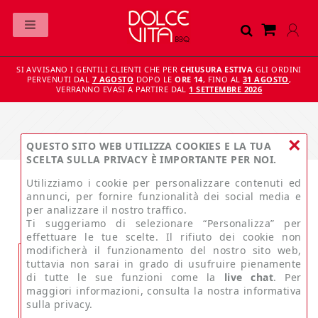
SI AVVISANO I GENTILI CLIENTI CHE PER
CHIUSURA ESTIVA
GLI ORDINI
PERVENUTI DAL
7 AGOSTO
DOPO LE
ORE 14
, FINO AL
31 AGOSTO
,
VERRANNO EVASI A PARTIRE DAL
1 SETTEMBRE 2026
×
QUESTO SITO WEB UTILIZZA COOKIES E LA TUA
SCELTA SULLA PRIVACY È IMPORTANTE PER NOI.
Utilizziamo i cookie per personalizzare contenuti ed
annunci, per fornire funzionalità dei social media e
ACCEDI.
per analizzare il nostro traffico.
Ti suggeriamo di selezionare “Personalizza” per
effettuare le tue scelte. Il rifiuto dei cookie non
modificherà il funzionamento del nostro sito web,
tuttavia non sarai in grado di usufruire pienamente
di tutte le sue funzioni come la
live chat
. Per
Indirizzo email
maggiori informazioni, consulta la nostra informativa
sulla privacy.